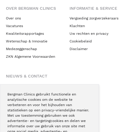
OVER BERGMAN CLINICS
INFORMATIE & SERVICE
Over ons
Vergoeding zorgverzekeraars
Vacatures
Klachten
Kwaliteitsrapportages
Uw rechten en privacy
Wetenschap & Innovatie
Cookiebeleid
Medezeggenschap
Disclaimer
ZKN Algemene Voorwaarden
NIEUWS & CONTACT
Nieuws
Blogs
Bergman Clinics gebruikt functionele en
analytische cookies om de website te
Podcast
verbeteren en voor het bijhouden van
Pressroom
statistieken op een privacy-vriendelijke manier.
Met uw toestemming gebruiken we ook
Instagram
advertentie- en targetingcookies en delen we
Facebook
informatie over uw gebruik van onze site met
onze social media, advertentie- en