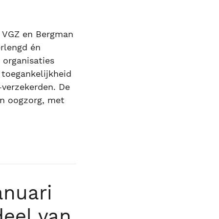
e VGZ en Bergman
erlengd én
 organisaties
 toegankelijkheid
-verzekerden. De
en oogzorg, met
anuari
deel van