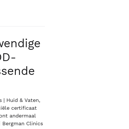
wendige
DD-
assende
 | Huid & Vaten,
iële certificaat
oont andermaal
ij Bergman Clinics