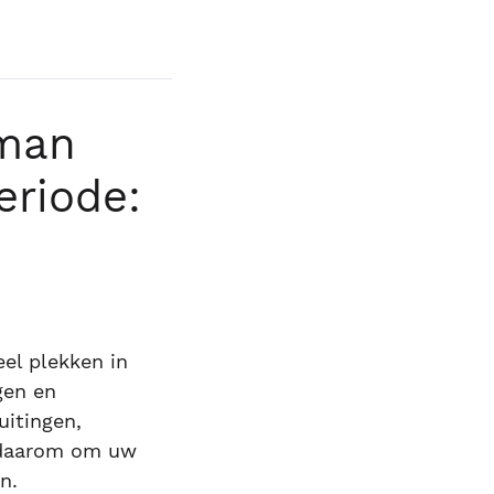
gman
eriode:
eel plekken in
gen en
luitingen,
u daarom om uw
n.