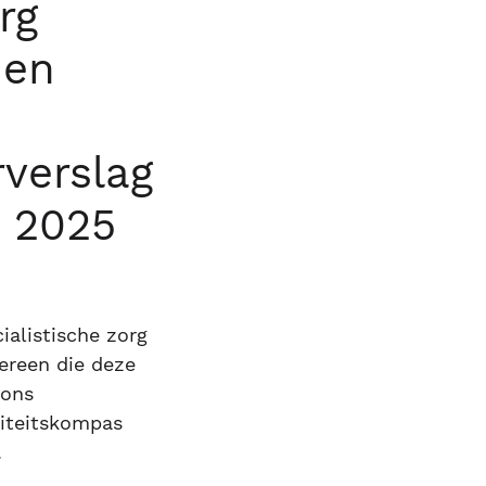
rg
 en
verslag
 2025
alistische zorg
dereen die deze
 ons
liteitskompas
.