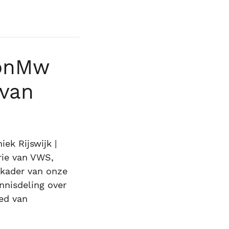
onMw
 van
iek Rijswijk |
rie van VWS,
 kader van onze
nisdeling over
ed van