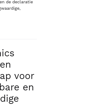
en de declaratie
gwaardige,
ics
pen
hap voor
lbare en
dige