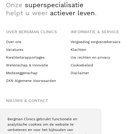
Onze
superspecialisatie
helpt u weer
actiever leven
.
OVER BERGMAN CLINICS
INFORMATIE & SERVICE
Over ons
Vergoeding zorgverzekeraars
Vacatures
Klachten
Kwaliteitsrapportages
Uw rechten en privacy
Wetenschap & Innovatie
Cookiebeleid
Medezeggenschap
Disclaimer
ZKN Algemene Voorwaarden
NIEUWS & CONTACT
Nieuws
Blogs
Bergman Clinics gebruikt functionele en
analytische cookies om de website te
Podcast
verbeteren en voor het bijhouden van