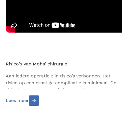
Risico's van Mohs' chirurgie
Aan iedere operatie zijn risico’s verbonden. Het
risico op een ernstige complicatie is minimaal. De
risico’s waar u aan moet denken zijn: een
nabloeding, een wondinfectie en het doorsnijden
Lees meer
van een (huid) zenuw. Dit laatste kan plaatselijk een
stoornis in het gevoel van de huid veroorzaken, ook
is het mogelijk dat gelaatsspieren hierdoor hun
functie verliezen. Deze risico’s zijn gelukkig zeer