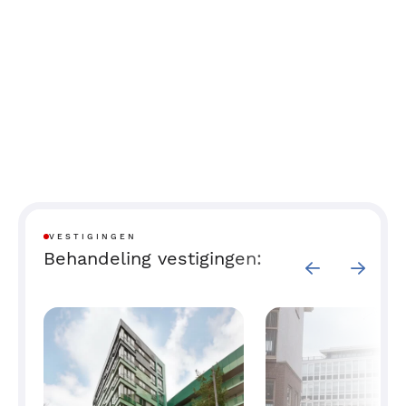
kan zwelling optreden rond de ogen. Er is geen
reden voor ongerustheid.
Na de operatie zal uw arts u indien nodig voor
wondcontrole zien. Ook voor het verwijderen van
de hechtingen wil de arts u terugzien. De wond mag
tot het verband eraf gaat en de hechtingen
verwijderd worden, niet nat worden. Houdt u zoveel
mogelijk rust en probeer zo min mogelijk te bukken
of te tillen. Niet roken bevordert de genezing van de
wond.
VESTIGINGEN
Behandeling vestigingen: