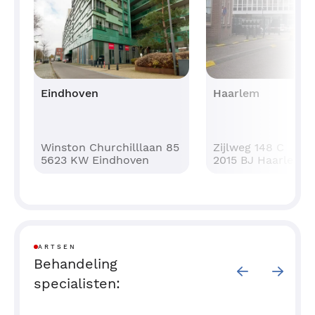
Eindhoven
Haarlem
Winston Churchilllaan 85
Zijlweg 148 C
5623 KW Eindhoven
2015 BJ Haarlem
ARTSEN
Behandeling
specialisten: