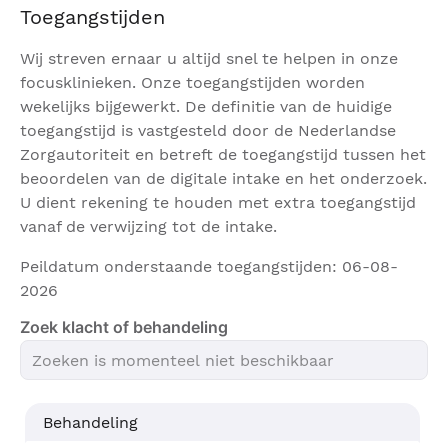
zeldzaam en de Mohs chirurg zal er alles aan doen
Toegangstijden
om deze risico's te vermijden.
Wij streven ernaar u altijd snel te helpen in onze
Resultaat van Mohs' chirurgie
focusklinieken. Onze toegangstijden worden
wekelijks bijgewerkt. De definitie van de huidige
Bij de Mohs operatie wordt huidkanker met een
toegangstijd is vastgesteld door de Nederlandse
onvoorspelbaar groeipatroon in het gelaat
Zorgautoriteit en betreft de toegangstijd tussen het
geopereerd. Dit kan betekenen dat de ontstane
beoordelen van de digitale intake en het onderzoek.
wond groter is dan u zich had voorgesteld. Na de
U dient rekening te houden met extra toegangstijd
operatie ontstaat een litteken. Afhankelijk van de
vanaf de verwijzing tot de intake.
plaats waar geopereerd wordt en de grootte van de
wond zal dit minder zichtbaar worden. Wanneer u
Peildatum onderstaande toegangstijden: 06-08-
niet tevreden bent, zal de dermatoloog samen met
2026
u naar een oplossing zoeken. Het kan mogelijk zijn
Zoek klacht of behandeling
dat de wond niet gesloten wordt, in dat geval wordt
de wond verbonden en kan het een aantal weken
duren voordat dit dicht is.
De eerste dagen na de ingreep verschijnt er een
Behandeling
rode en blauwe kleur rond het operatiegebied. Er