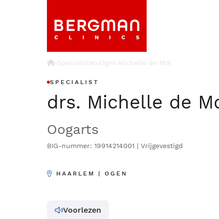
›
Specialisten
Ogen
Michelle de Mol
›
›
SPECIALIST
drs. Michelle de M
Oogarts
BIG-nummer: 19914214001 | Vrijgevestigd
HAARLEM | OGEN
Voorlezen