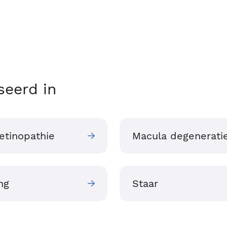
seerd in
etinopathie
Macula degenerati
ng
Staar