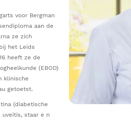
ogarts voor Bergman
rtsendiploma aan de
arna ze zich
ij het Leids
16 heeft ze de
 oogheelkunde (EBOD)
 klinische
au getoetst.
tina (diabetische
uveitis, staar e n