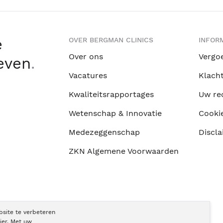
e
OVER BERGMAN CLINICS
INFORM
Over ons
Vergo
leven
.
Vacatures
Klach
Kwaliteitsrapportages
Uw re
Wetenschap & Innovatie
Cooki
Medezeggenschap
Discla
ZKN Algemene Voorwaarden
bsite te verbeteren
ier. Met uw