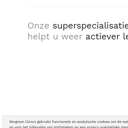
Onze
superspecialisati
helpt u weer
actiever 
Bergman Clinics gebruikt functionele en analytische cookies om de we
en voor het bijhouden van statistieken op een privacy-vriendelijke man