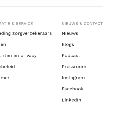
ATIE & SERVICE
NIEUWS & CONTACT
eding zorgverzekeraars
Nieuws
ten
Blogs
chten en privacy
Podcast
ebeleid
Pressroom
imer
Instagram
Facebook
LinkedIn