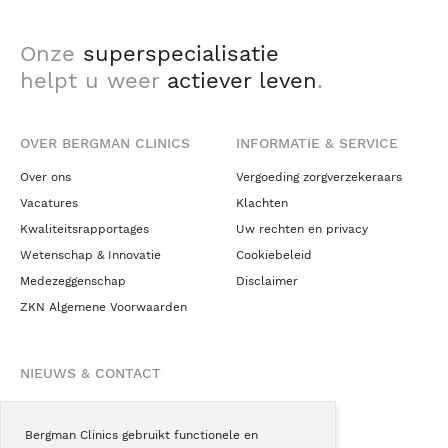
Onze
superspecialisatie
helpt u weer
actiever leven
.
OVER BERGMAN CLINICS
INFORMATIE & SERVICE
Over ons
Vergoeding zorgverzekeraars
Vacatures
Klachten
Kwaliteitsrapportages
Uw rechten en privacy
Wetenschap & Innovatie
Cookiebeleid
Medezeggenschap
Disclaimer
ZKN Algemene Voorwaarden
NIEUWS & CONTACT
Nieuws
Blogs
Bergman Clinics gebruikt functionele en