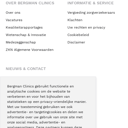
OVER BERGMAN CLINICS
INFORMATIE & SERVICE
Over ons
Vergoeding zorgverzekeraars
Vacatures
Klachten
Kwaliteitsrapportages
Uw rechten en privacy
Wetenschap & Innovatie
Cookiebeleid
Medezeggenschap
Disclaimer
ZKN Algemene Voorwaarden
NIEUWS & CONTACT
Nieuws
Blogs
Bergman Clinics gebruikt functionele en
analytische cookies om de website te
Podcast
verbeteren en voor het bijhouden van
Pressroom
statistieken op een privacy-vriendelijke manier.
Met uw toestemming gebruiken we ook
Instagram
advertentie- en targetingcookies en delen we
Facebook
informatie over uw gebruik van onze site met
onze social media, advertentie- en
LinkedIn
analysepartners. Deze partners kunnen deze