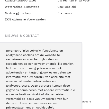
Kwaliteitsrapportages
Uw rechten en privacy
Wetenschap & Innovatie
Cookiebeleid
Medezeggenschap
Disclaimer
ZKN Algemene Voorwaarden
NIEUWS & CONTACT
Nieuws
Blogs
Bergman Clinics gebruikt functionele en
analytische cookies om de website te
Podcast
verbeteren en voor het bijhouden van
Pressroom
statistieken op een privacy-vriendelijke manier.
Met uw toestemming gebruiken we ook
Instagram
advertentie- en targetingcookies en delen we
Facebook
informatie over uw gebruik van onze site met
onze social media, advertentie- en
LinkedIn
analysepartners. Deze partners kunnen deze
gegevens combineren met andere informatie die
u aan ze heeft verstrekt of die ze hebben
verzameld op basis van uw gebruik van hun
Copyright © Bergman Clinics 2026
|
KVK nummer: 30196373
diensten. Lees hierover meer in ons
privacystatement en cookiebeleid.