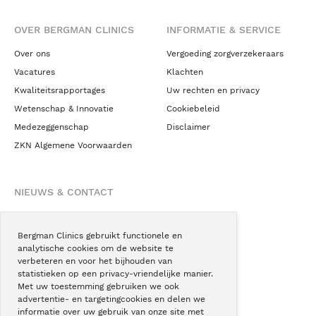
OVER BERGMAN CLINICS
INFORMATIE & SERVICE
Over ons
Vergoeding zorgverzekeraars
Vacatures
Klachten
Kwaliteitsrapportages
Uw rechten en privacy
Wetenschap & Innovatie
Cookiebeleid
Medezeggenschap
Disclaimer
ZKN Algemene Voorwaarden
NIEUWS & CONTACT
Nieuws
Blogs
Bergman Clinics gebruikt functionele en
analytische cookies om de website te
Podcast
verbeteren en voor het bijhouden van
Pressroom
statistieken op een privacy-vriendelijke manier.
Met uw toestemming gebruiken we ook
Instagram
advertentie- en targetingcookies en delen we
Facebook
informatie over uw gebruik van onze site met