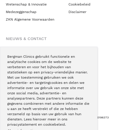
Wetenschap & Innovatie
Cookiebeleid
Medezeggenschap
Disclaimer
ZKN Algemene Voorwaarden
NIEUWS & CONTACT
Nieuws
Blogs
Bergman Clinics gebruikt functionele en
analytische cookies om de website te
Podcast
verbeteren en voor het bijhouden van
Pressroom
statistieken op een privacy-vriendelijke manier.
Met uw toestemming gebruiken we ook
Instagram
advertentie- en targetingcookies en delen we
Facebook
informatie over uw gebruik van onze site met
onze social media, advertentie- en
LinkedIn
analysepartners. Deze partners kunnen deze
gegevens combineren met andere informatie die
u aan ze heeft verstrekt of die ze hebben
verzameld op basis van uw gebruik van hun
Copyright © Bergman Clinics 2026
|
KVK nummer: 30196373
diensten. Lees hierover meer in ons
privacystatement en cookiebeleid.
Built by:
Nextly
Terug naar boven