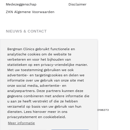
Medezeggenschap
Disclaimer
ZKN Algemene Voorwaarden
NIEUWS & CONTACT
Nieuws
Blogs
Bergman Clinics gebruikt functionele en
analytische cookies om de website te
Podcast
verbeteren en voor het bijhouden van
Pressroom
statistieken op een privacy-vriendelijke manier.
Met uw toestemming gebruiken we ook
Instagram
advertentie- en targetingcookies en delen we
Facebook
informatie over uw gebruik van onze site met
onze social media, advertentie- en
LinkedIn
analysepartners. Deze partners kunnen deze
gegevens combineren met andere informatie die
u aan ze heeft verstrekt of die ze hebben
verzameld op basis van uw gebruik van hun
Copyright © Bergman Clinics 2026
|
KVK nummer: 30196373
diensten. Lees hierover meer in ons
privacystatement en cookiebeleid.
Built by:
Nextly
Terug naar boven
Meer informatie