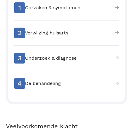
1
Oorzaken & symptomen
2
Verwijzing huisarts
3
Onderzoek & diagnose
4
De behandeling
Veelvoorkomende klacht