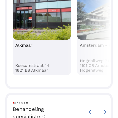
website nog vragen over pijnklachten bij het vrijen
en de mogelijke behandelingen bij Bergman Clinics,
bel dan gerust op: 088 9000 500.
De brochure Bekkenbodemklachten kunt u hier
downloaden.
Alkmaar
Amsterdam - Hog
Hogehilweg 21 (5e 
Keesomstraat 14
1101 CB Amsterdam
1821 BS Alkmaar
Hogehilweg
ARTSEN
Behandeling
specialisten: