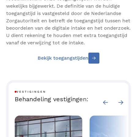
baarmoedermond aanstoot. Ook darmafwijkingen
wekelijks bijgewerkt. De definitie van de huidige
zoals een spastische dikke darm, obstipatie of
toegangstijd is vastgesteld door de Nederlandse
gynaecologische aandoeningen (bijvoorbeeld
Zorgautoriteit en betreft de toegangstijd tussen het
endometriose) kunnen dit soort pijnklachten
beoordelen van de digitale intake en het onderzoek.
veroorzaken. Sommige vrouwen hebben buikpijn of
U dient rekening te houden met extra toegangstijd
bekkenbodempijn na de gemeenschap. Het kan dan
vanaf de verwijzing tot de intake.
gaan om een soort spierpijn, doordat de
bekkenbodemspieren heel gespannen zijn geweest
Bekijk toegangstijden
tijdens het vrijen.
Herkent u deze klachten? Blijf er niet
mee rondlopen!
VESTIGINGEN
Maak een afspraak met uw huisarts. Veelal kan een
Behandeling vestigingen:
eerste behandeling door haar/hem al worden
ingezet. Voor een bezoek aan onze kliniek heeft u
een verwijzing nodig van uw huisarts.
Heeft u na het lezen van de informatie op de