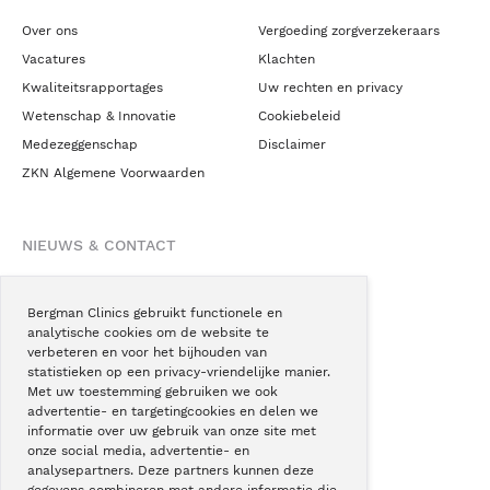
Over ons
Vergoeding zorgverzekeraars
Vacatures
Klachten
Kwaliteitsrapportages
Uw rechten en privacy
Wetenschap & Innovatie
Cookiebeleid
Medezeggenschap
Disclaimer
ZKN Algemene Voorwaarden
NIEUWS & CONTACT
Nieuws
Blogs
Bergman Clinics gebruikt functionele en
analytische cookies om de website te
Podcast
verbeteren en voor het bijhouden van
Pressroom
statistieken op een privacy-vriendelijke manier.
Met uw toestemming gebruiken we ook
Instagram
advertentie- en targetingcookies en delen we
Facebook
informatie over uw gebruik van onze site met
onze social media, advertentie- en
LinkedIn
analysepartners. Deze partners kunnen deze