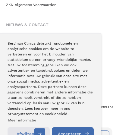
ZKN Algemene Voorwaarden
NIEUWS & CONTACT
Nieuws
Blogs
Bergman Clinics gebruikt functionele en
analytische cookies om de website te
Podcast
verbeteren en voor het bijhouden van
Pressroom
statistieken op een privacy-vriendelijke manier.
Met uw toestemming gebruiken we ook
Instagram
advertentie- en targetingcookies en delen we
Facebook
informatie over uw gebruik van onze site met
onze social media, advertentie- en
LinkedIn
analysepartners. Deze partners kunnen deze
gegevens combineren met andere informatie die
u aan ze heeft verstrekt of die ze hebben
verzameld op basis van uw gebruik van hun
Copyright © Bergman Clinics 2026
|
KVK nummer: 30196373
diensten. Lees hierover meer in ons
privacystatement en cookiebeleid.
Built by:
Nextly
Terug naar boven
Meer informatie
Afwijzen
Accepteren