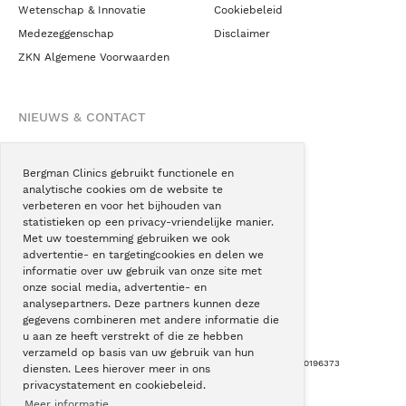
Wetenschap & Innovatie
Cookiebeleid
Medezeggenschap
Disclaimer
ZKN Algemene Voorwaarden
NIEUWS & CONTACT
Nieuws
Blogs
Bergman Clinics gebruikt functionele en
analytische cookies om de website te
Podcast
verbeteren en voor het bijhouden van
Pressroom
statistieken op een privacy-vriendelijke manier.
Met uw toestemming gebruiken we ook
Instagram
advertentie- en targetingcookies en delen we
Facebook
informatie over uw gebruik van onze site met
onze social media, advertentie- en
LinkedIn
analysepartners. Deze partners kunnen deze
gegevens combineren met andere informatie die
u aan ze heeft verstrekt of die ze hebben
verzameld op basis van uw gebruik van hun
Copyright © Bergman Clinics 2026
|
KVK nummer: 30196373
diensten. Lees hierover meer in ons
privacystatement en cookiebeleid.
Built by:
Nextly
Terug naar boven
Meer informatie