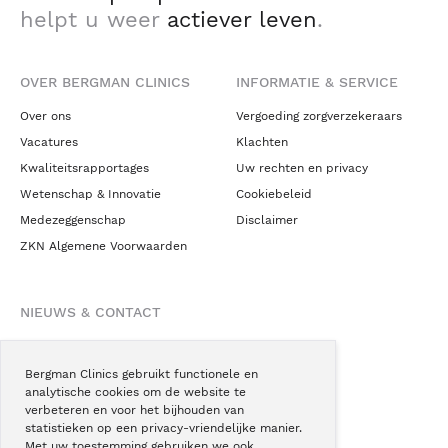
helpt u weer
actiever leven
.
OVER BERGMAN CLINICS
INFORMATIE & SERVICE
Over ons
Vergoeding zorgverzekeraars
Vacatures
Klachten
Kwaliteitsrapportages
Uw rechten en privacy
Wetenschap & Innovatie
Cookiebeleid
Medezeggenschap
Disclaimer
ZKN Algemene Voorwaarden
NIEUWS & CONTACT
Nieuws
Blogs
Bergman Clinics gebruikt functionele en
analytische cookies om de website te
Podcast
verbeteren en voor het bijhouden van
Pressroom
statistieken op een privacy-vriendelijke manier.
Met uw toestemming gebruiken we ook