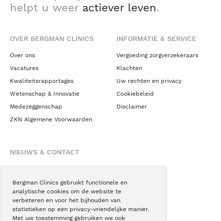
helpt u weer
actiever leven
.
OVER BERGMAN CLINICS
INFORMATIE & SERVICE
Over ons
Vergoeding zorgverzekeraars
Vacatures
Klachten
Kwaliteitsrapportages
Uw rechten en privacy
Wetenschap & Innovatie
Cookiebeleid
Medezeggenschap
Disclaimer
ZKN Algemene Voorwaarden
NIEUWS & CONTACT
Nieuws
Blogs
Bergman Clinics gebruikt functionele en
analytische cookies om de website te
Podcast
verbeteren en voor het bijhouden van
Pressroom
statistieken op een privacy-vriendelijke manier.
Met uw toestemming gebruiken we ook
Instagram