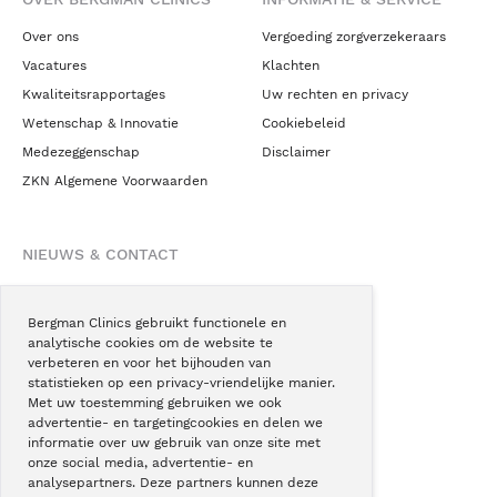
Over ons
Vergoeding zorgverzekeraars
Vacatures
Klachten
Kwaliteitsrapportages
Uw rechten en privacy
Wetenschap & Innovatie
Cookiebeleid
Medezeggenschap
Disclaimer
ZKN Algemene Voorwaarden
NIEUWS & CONTACT
Nieuws
Blogs
Bergman Clinics gebruikt functionele en
analytische cookies om de website te
Podcast
verbeteren en voor het bijhouden van
Pressroom
statistieken op een privacy-vriendelijke manier.
Met uw toestemming gebruiken we ook
Instagram
advertentie- en targetingcookies en delen we
Facebook
informatie over uw gebruik van onze site met
onze social media, advertentie- en
LinkedIn
analysepartners. Deze partners kunnen deze