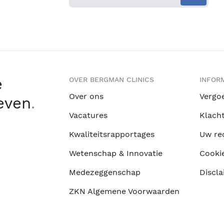
e
OVER BERGMAN CLINICS
INFORM
Over ons
Vergo
leven
.
Vacatures
Klach
Kwaliteitsrapportages
Uw re
Wetenschap & Innovatie
Cooki
Medezeggenschap
Discla
ZKN Algemene Voorwaarden