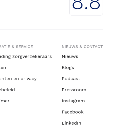
8.8
ATIE & SERVICE
NIEUWS & CONTACT
eding zorgverzekeraars
Nieuws
ten
Blogs
chten en privacy
Podcast
ebeleid
Pressroom
imer
Instagram
Facebook
LinkedIn