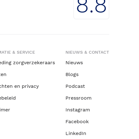
8.8
ATIE & SERVICE
NIEUWS & CONTACT
eding zorgverzekeraars
Nieuws
ten
Blogs
chten en privacy
Podcast
ebeleid
Pressroom
imer
Instagram
Facebook
LinkedIn