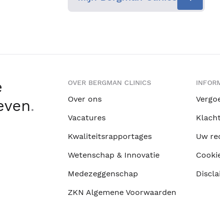
e
OVER BERGMAN CLINICS
INFORM
Over ons
Vergo
leven
.
Vacatures
Klach
Kwaliteitsrapportages
Uw re
Wetenschap & Innovatie
Cooki
Medezeggenschap
Discla
ZKN Algemene Voorwaarden