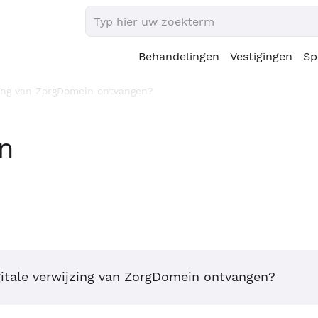
Behandelingen
Vestigingen
Sp
jzing van ZorgDomein ontvangen?
en
gitale verwijzing van ZorgDomein ontvangen?