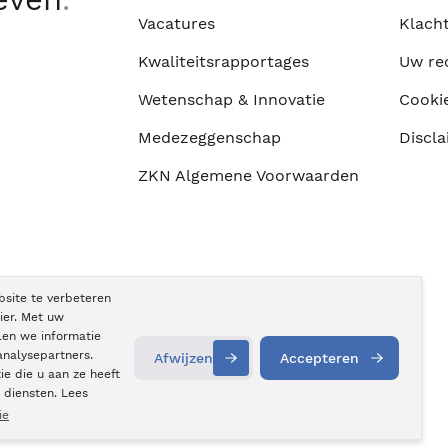
Vacatures
Klach
Kwaliteitsrapportages
Uw re
Wetenschap & Innovatie
Cooki
Medezeggenschap
Discla
ZKN Algemene Voorwaarden
bsite te verbeteren
ier. Met uw
len we informatie
analysepartners.
Afwijzen
Accepteren
e die u aan ze heeft
Contact
opnemen
 diensten. Lees
ie