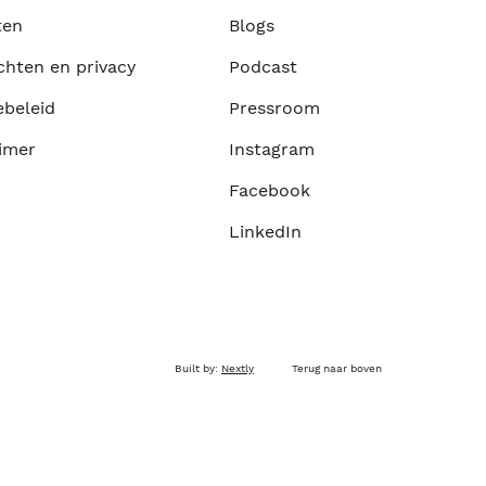
ten
Blogs
chten en privacy
Podcast
ebeleid
Pressroom
imer
Instagram
Facebook
LinkedIn
Built by:
Nextly
Terug naar boven