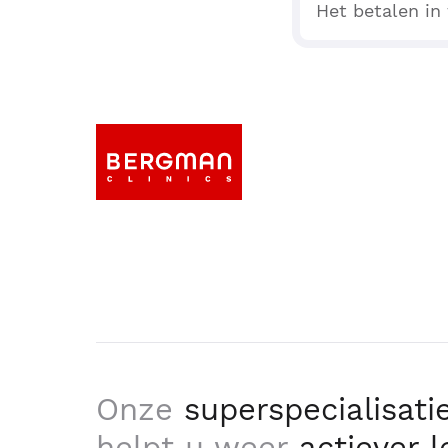
Het betalen in 
Onze
superspecialisati
helpt u weer
actiever 