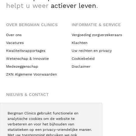
helpt u weer
actiever leven
.
OVER BERGMAN CLINICS
INFORMATIE & SERVICE
Over ons
Vergoeding zorgverzekeraars
Vacatures
Klachten
Kwaliteitsrapportages
Uw rechten en privacy
Wetenschap & Innovatie
Cookiebeleid
Medezeggenschap
Disclaimer
ZKN Algemene Voorwaarden
NIEUWS & CONTACT
Nieuws
Blogs
Bergman Clinics gebruikt functionele en
analytische cookies om de website te
Podcast
verbeteren en voor het bijhouden van
Pressroom
statistieken op een privacy-vriendelijke manier.
Met uw toestemming gebruiken we ook