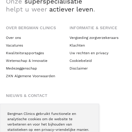
Onze
superspecialisatie
helpt u weer
actiever leven
.
OVER BERGMAN CLINICS
INFORMATIE & SERVICE
Over ons
Vergoeding zorgverzekeraars
Vacatures
Klachten
Kwaliteitsrapportages
Uw rechten en privacy
Wetenschap & Innovatie
Cookiebeleid
Medezeggenschap
Disclaimer
ZKN Algemene Voorwaarden
NIEUWS & CONTACT
Nieuws
Blogs
Bergman Clinics gebruikt functionele en
analytische cookies om de website te
Podcast
verbeteren en voor het bijhouden van
Pressroom
statistieken op een privacy-vriendelijke manier.