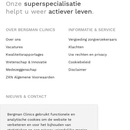
Onze
superspecialisatie
helpt u weer
actiever leven
.
OVER BERGMAN CLINICS
INFORMATIE & SERVICE
Over ons
Vergoeding zorgverzekeraars
Vacatures
Klachten
Kwaliteitsrapportages
Uw rechten en privacy
Wetenschap & Innovatie
Cookiebeleid
Medezeggenschap
Disclaimer
ZKN Algemene Voorwaarden
NIEUWS & CONTACT
Nieuws
Blogs
Bergman Clinics gebruikt functionele en
analytische cookies om de website te
Podcast
verbeteren en voor het bijhouden van
Pressroom