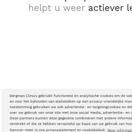
helpt u weer
actiever 
Bergman Clinics gebruikt functionele en analytische cookies om de we
en voor het bijhouden van statistieken op een privacy-vriendelijke man
toestemming gebruiken we ook advertentie- en targetingcookies en de
Copyright © Bergman Clinics 2026
|
KVK nummer: 30196373
over uw gebruik van onze site met onze social media, advertentie- en 
Deze partners kunnen deze gegevens combineren met andere informati
verstrekt of die ze hebben verzameld op basis van uw gebruik van hun
hierover meer in ons privacystatement en cookiebeleid.
Meer informat