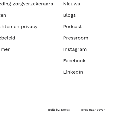
eding zorgverzekeraars
Nieuws
ten
Blogs
chten en privacy
Podcast
ebeleid
Pressroom
imer
Instagram
Facebook
LinkedIn
Built by:
Nextly
Terug naar boven