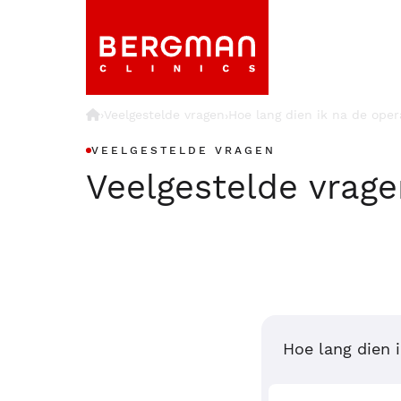
›
Veelgestelde vragen
Hoe lang dien ik na de ope
›
VEELGESTELDE VRAGEN
Veelgestelde vrag
Hoe lang dien 