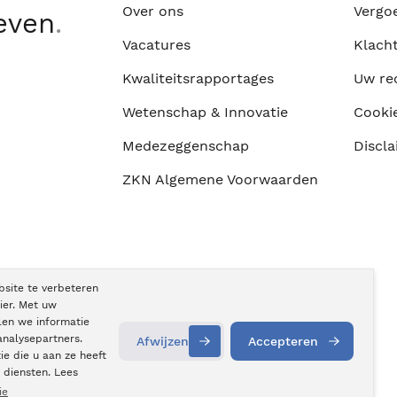
Over ons
Vergo
leven
.
Vacatures
Klach
Kwaliteitsrapportages
Uw re
Wetenschap & Innovatie
Cooki
Medezeggenschap
Discla
ZKN Algemene Voorwaarden
bsite te verbeteren
ier. Met uw
len we informatie
analysepartners.
Afwijzen
Accepteren
e die u aan ze heeft
Contact
opnemen
 diensten. Lees
ie