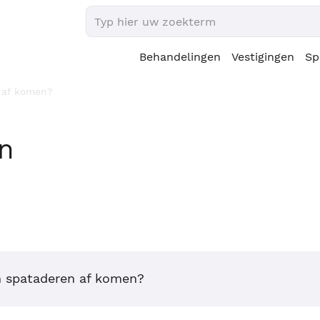
Behandelingen
Vestigingen
Sp
 af komen?
en
n spataderen af komen?