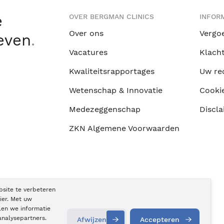
e
OVER BERGMAN CLINICS
INFORM
Over ons
Vergo
leven
.
Vacatures
Klach
Kwaliteitsrapportages
Uw re
Wetenschap & Innovatie
Cooki
Medezeggenschap
Discla
ZKN Algemene Voorwaarden
bsite te verbeteren
ier. Met uw
len we informatie
analysepartners.
Afwijzen
Accepteren