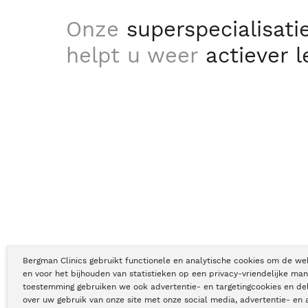
Onze
superspecialisati
helpt u weer
actiever 
Bergman Clinics gebruikt functionele en analytische cookies om de we
en voor het bijhouden van statistieken op een privacy-vriendelijke man
toestemming gebruiken we ook advertentie- en targetingcookies en de
Copyright © Bergman Clinics 2026
|
KVK nummer: 30196373
over uw gebruik van onze site met onze social media, advertentie- en 