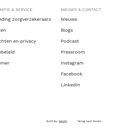
ATIE & SERVICE
NIEUWS & CONTACT
eding zorgverzekeraars
Nieuws
ten
Blogs
chten en privacy
Podcast
ebeleid
Pressroom
imer
Instagram
Facebook
LinkedIn
Built by:
Nextly
Terug naar boven