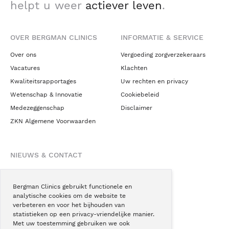
helpt u weer
actiever leven
.
OVER BERGMAN CLINICS
INFORMATIE & SERVICE
Over ons
Vergoeding zorgverzekeraars
Vacatures
Klachten
Kwaliteitsrapportages
Uw rechten en privacy
Wetenschap & Innovatie
Cookiebeleid
Medezeggenschap
Disclaimer
ZKN Algemene Voorwaarden
NIEUWS & CONTACT
Nieuws
Blogs
Bergman Clinics gebruikt functionele en
analytische cookies om de website te
Podcast
verbeteren en voor het bijhouden van
Pressroom
statistieken op een privacy-vriendelijke manier.
Met uw toestemming gebruiken we ook
Instagram