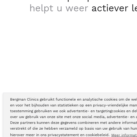
helpt u weer
actiever 
Bergman Clinics gebruikt functionele en analytische cookies om de we
en voor het bijhouden van statistieken op een privacy-vriendelijke man
toestemming gebruiken we ook advertentie- en targetingcookies en de
Copyright © Bergman Clinics 2026
|
KVK nummer: 30196373
over uw gebruik van onze site met onze social media, advertentie- en 
Deze partners kunnen deze gegevens combineren met andere informati
verstrekt of die ze hebben verzameld op basis van uw gebruik van hun
hierover meer in ons privacystatement en cookiebeleid.
Meer informat