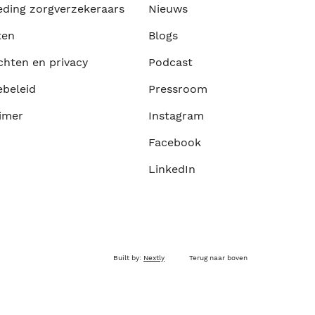
eding zorgverzekeraars
Nieuws
ten
Blogs
chten en privacy
Podcast
ebeleid
Pressroom
imer
Instagram
Facebook
LinkedIn
Built by:
Nextly
Terug naar boven