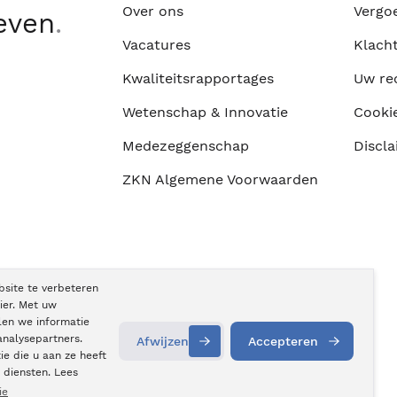
Over ons
Vergo
leven
.
Vacatures
Klach
Kwaliteitsrapportages
Uw re
Wetenschap & Innovatie
Cooki
Medezeggenschap
Discla
ZKN Algemene Voorwaarden
bsite te verbeteren
ier. Met uw
len we informatie
analysepartners.
Afwijzen
Accepteren
e die u aan ze heeft
Contact
opnemen
 diensten. Lees
ie