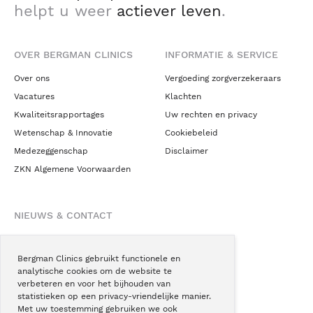
helpt u weer
actiever leven
.
OVER BERGMAN CLINICS
INFORMATIE & SERVICE
Over ons
Vergoeding zorgverzekeraars
Vacatures
Klachten
Kwaliteitsrapportages
Uw rechten en privacy
Wetenschap & Innovatie
Cookiebeleid
Medezeggenschap
Disclaimer
ZKN Algemene Voorwaarden
NIEUWS & CONTACT
Nieuws
Blogs
Bergman Clinics gebruikt functionele en
analytische cookies om de website te
Podcast
verbeteren en voor het bijhouden van
Pressroom
statistieken op een privacy-vriendelijke manier.
Met uw toestemming gebruiken we ook
Instagram