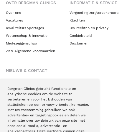
OVER BERGMAN CLINICS
INFORMATIE & SERVICE
Over ons
Vergoeding zorgverzekeraars
Vacatures
Klachten
Kwaliteitsrapportages
Uw rechten en privacy
Wetenschap & Innovatie
Cookiebeleid
Medezeggenschap
Disclaimer
ZKN Algemene Voorwaarden
NIEUWS & CONTACT
Nieuws
Blogs
Bergman Clinics gebruikt functionele en
analytische cookies om de website te
Podcast
verbeteren en voor het bijhouden van
Pressroom
statistieken op een privacy-vriendelijke manier.
Met uw toestemming gebruiken we ook
Instagram
advertentie- en targetingcookies en delen we
Facebook
informatie over uw gebruik van onze site met
onze social media, advertentie- en
LinkedIn
analysepartners. Deze partners kunnen deze