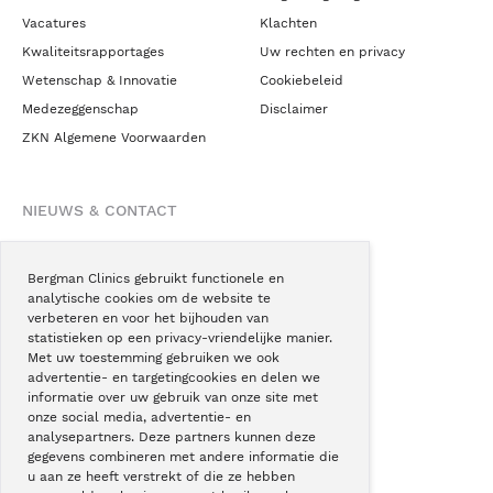
Vacatures
Klachten
Kwaliteitsrapportages
Uw rechten en privacy
Wetenschap & Innovatie
Cookiebeleid
Medezeggenschap
Disclaimer
ZKN Algemene Voorwaarden
NIEUWS & CONTACT
Nieuws
Blogs
Bergman Clinics gebruikt functionele en
analytische cookies om de website te
Podcast
verbeteren en voor het bijhouden van
Pressroom
statistieken op een privacy-vriendelijke manier.
Met uw toestemming gebruiken we ook
Instagram
advertentie- en targetingcookies en delen we
Facebook
informatie over uw gebruik van onze site met
onze social media, advertentie- en
LinkedIn
analysepartners. Deze partners kunnen deze
gegevens combineren met andere informatie die
u aan ze heeft verstrekt of die ze hebben