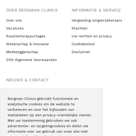
OVER BERGMAN CLINICS
INFORMATIE & SERVICE
Over ons
Vergoeding zorgverzekeraars
Vacatures
Klachten
Kwaliteitsrapportages
Uw rechten en privacy
Wetenschap & Innovatie
Cookiebeleid
Medezeggenschap
Disclaimer
ZKN Algemene Voorwaarden
NIEUWS & CONTACT
Nieuws
Blogs
Bergman Clinics gebruikt functionele en
analytische cookies om de website te
Podcast
verbeteren en voor het bijhouden van
Pressroom
statistieken op een privacy-vriendelijke manier.
Met uw toestemming gebruiken we ook
Instagram
advertentie- en targetingcookies en delen we
Facebook
informatie over uw gebruik van onze site met