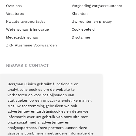
Over ons
Vergoeding zorgverzekeraars
Vacatures
Klachten
Kwaliteitsrapportages
Uw rechten en privacy
Wetenschap & Innovatie
Cookiebeleid
Medezeggenschap
Disclaimer
ZKN Algemene Voorwaarden
NIEUWS & CONTACT
Nieuws
Blogs
Bergman Clinics gebruikt functionele en
analytische cookies om de website te
Podcast
verbeteren en voor het bijhouden van
Pressroom
statistieken op een privacy-vriendelijke manier.
Met uw toestemming gebruiken we ook
Instagram
advertentie- en targetingcookies en delen we
Facebook
informatie over uw gebruik van onze site met
onze social media, advertentie- en
LinkedIn
analysepartners. Deze partners kunnen deze
gegevens combineren met andere informatie die