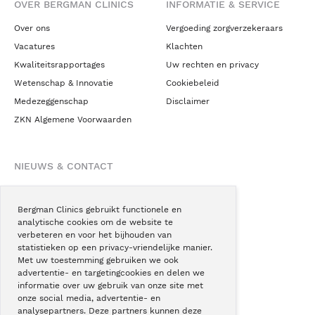
OVER BERGMAN CLINICS
INFORMATIE & SERVICE
Over ons
Vergoeding zorgverzekeraars
Vacatures
Klachten
Kwaliteitsrapportages
Uw rechten en privacy
Wetenschap & Innovatie
Cookiebeleid
Medezeggenschap
Disclaimer
ZKN Algemene Voorwaarden
NIEUWS & CONTACT
Nieuws
Blogs
Bergman Clinics gebruikt functionele en
analytische cookies om de website te
Podcast
verbeteren en voor het bijhouden van
Pressroom
statistieken op een privacy-vriendelijke manier.
Met uw toestemming gebruiken we ook
Instagram
advertentie- en targetingcookies en delen we
Facebook
informatie over uw gebruik van onze site met
onze social media, advertentie- en
LinkedIn
analysepartners. Deze partners kunnen deze