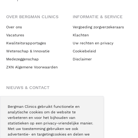
OVER BERGMAN CLINICS
INFORMATIE & SERVICE
Over ons
Vergoeding zorgverzekeraars
Vacatures
Klachten
Kwaliteitsrapportages
Uw rechten en privacy
Wetenschap & Innovatie
Cookiebeleid
Medezeggenschap
Disclaimer
ZKN Algemene Voorwaarden
NIEUWS & CONTACT
Nieuws
Blogs
Bergman Clinics gebruikt functionele en
analytische cookies om de website te
Podcast
verbeteren en voor het bijhouden van
Pressroom
statistieken op een privacy-vriendelijke manier.
Met uw toestemming gebruiken we ook
Instagram
advertentie- en targetingcookies en delen we