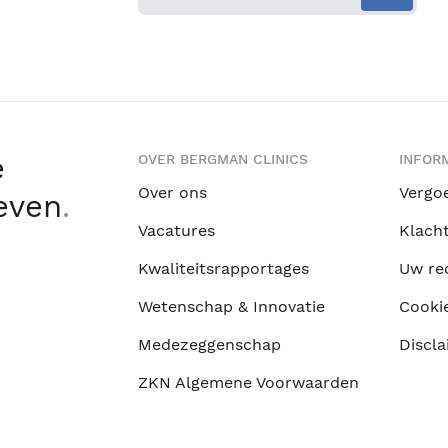
e
OVER BERGMAN CLINICS
INFORM
Over ons
Vergo
leven
.
Vacatures
Klach
Kwaliteitsrapportages
Uw re
Wetenschap & Innovatie
Cooki
Medezeggenschap
Discla
ZKN Algemene Voorwaarden