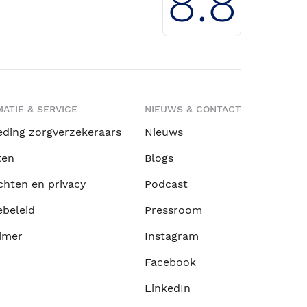
8.8
ATIE & SERVICE
NIEUWS & CONTACT
eding zorgverzekeraars
Nieuws
ten
Blogs
chten en privacy
Podcast
ebeleid
Pressroom
imer
Instagram
Facebook
LinkedIn