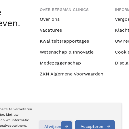
e
OVER BERGMAN CLINICS
INFORM
Over ons
Vergo
leven
.
Vacatures
Klach
Kwaliteitsrapportages
Uw re
Wetenschap & Innovatie
Cooki
Medezeggenschap
Discla
ZKN Algemene Voorwaarden
bsite te verbeteren
ier. Met uw
len we informatie
analysepartners.
Afwijzen
Accepteren