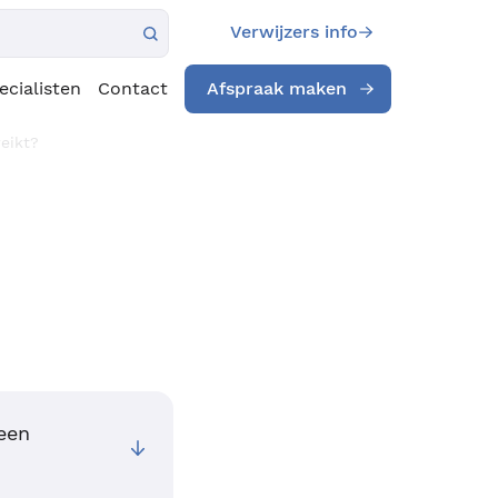
Verwijzers info
ecialisten
Contact
Afspraak maken
reikt?
 een