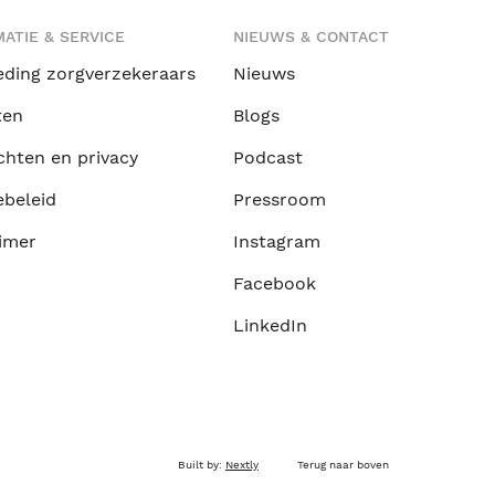
ATIE & SERVICE
NIEUWS & CONTACT
eding zorgverzekeraars
Nieuws
ten
Blogs
chten en privacy
Podcast
ebeleid
Pressroom
imer
Instagram
Facebook
LinkedIn
Built by:
Nextly
Terug naar boven