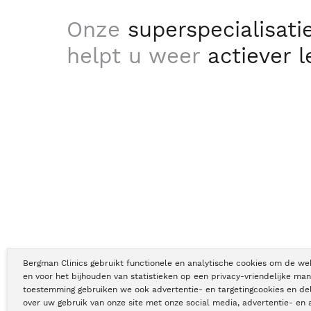
Onze
superspecialisati
helpt u weer
actiever 
Bergman Clinics gebruikt functionele en analytische cookies om de we
en voor het bijhouden van statistieken op een privacy-vriendelijke man
toestemming gebruiken we ook advertentie- en targetingcookies en de
Copyright © Bergman Clinics 2026
|
KVK nummer: 30196373
over uw gebruik van onze site met onze social media, advertentie- en 