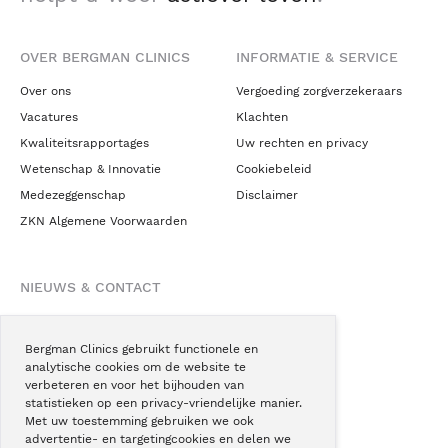
OVER BERGMAN CLINICS
INFORMATIE & SERVICE
Over ons
Vergoeding zorgverzekeraars
Vacatures
Klachten
Kwaliteitsrapportages
Uw rechten en privacy
Wetenschap & Innovatie
Cookiebeleid
Medezeggenschap
Disclaimer
ZKN Algemene Voorwaarden
NIEUWS & CONTACT
Nieuws
Blogs
Bergman Clinics gebruikt functionele en
analytische cookies om de website te
Podcast
verbeteren en voor het bijhouden van
Pressroom
statistieken op een privacy-vriendelijke manier.
Met uw toestemming gebruiken we ook
Instagram
advertentie- en targetingcookies en delen we