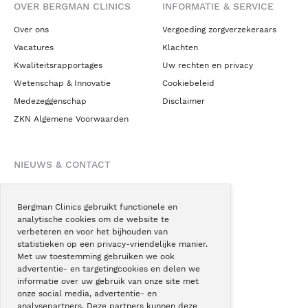
OVER BERGMAN CLINICS
INFORMATIE & SERVICE
Over ons
Vergoeding zorgverzekeraars
Vacatures
Klachten
Kwaliteitsrapportages
Uw rechten en privacy
Wetenschap & Innovatie
Cookiebeleid
Medezeggenschap
Disclaimer
ZKN Algemene Voorwaarden
NIEUWS & CONTACT
Nieuws
Blogs
Bergman Clinics gebruikt functionele en
analytische cookies om de website te
Podcast
verbeteren en voor het bijhouden van
Pressroom
statistieken op een privacy-vriendelijke manier.
Met uw toestemming gebruiken we ook
Instagram
advertentie- en targetingcookies en delen we
Facebook
informatie over uw gebruik van onze site met
onze social media, advertentie- en
LinkedIn
analysepartners. Deze partners kunnen deze