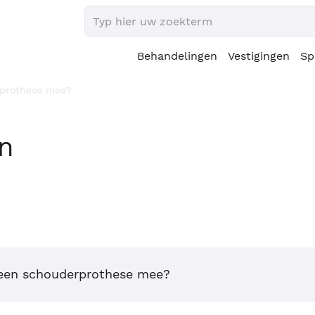
Behandelingen
Vestigingen
Sp
rprothese mee?
en
 een schouderprothese mee?