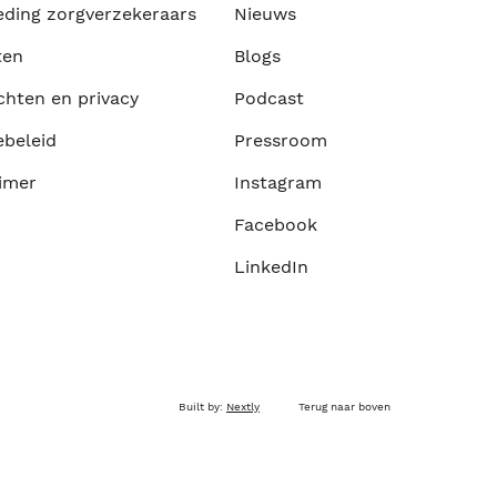
eding zorgverzekeraars
Nieuws
ten
Blogs
chten en privacy
Podcast
ebeleid
Pressroom
imer
Instagram
Facebook
LinkedIn
Built by:
Nextly
Terug naar boven