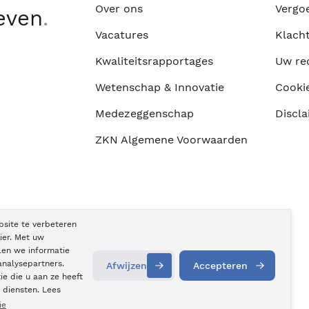
Over ons
Vergo
leven
.
Vacatures
Klach
Kwaliteitsrapportages
Uw re
Wetenschap & Innovatie
Cooki
Medezeggenschap
Discla
ZKN Algemene Voorwaarden
bsite te verbeteren
ier. Met uw
len we informatie
analysepartners.
Afwijzen
Accepteren
e die u aan ze heeft
Contact
opnemen
 diensten. Lees
ie