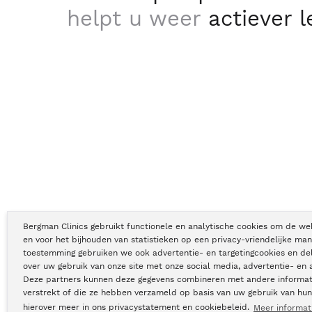
helpt u weer
actiever 
Bergman Clinics gebruikt functionele en analytische cookies om de we
en voor het bijhouden van statistieken op een privacy-vriendelijke man
toestemming gebruiken we ook advertentie- en targetingcookies en de
Copyright © Bergman Clinics 2026
|
KVK nummer: 30196373
over uw gebruik van onze site met onze social media, advertentie- en 
Deze partners kunnen deze gegevens combineren met andere informati
verstrekt of die ze hebben verzameld op basis van uw gebruik van hun
hierover meer in ons privacystatement en cookiebeleid.
Meer informat