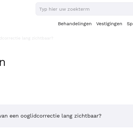
Behandelingen
Vestigingen
Sp
idcorrectie lang zichtbaar?
en
 van een ooglidcorrectie lang zichtbaar?