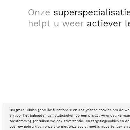
Onze
superspecialisati
helpt u weer
actiever 
Bergman Clinics gebruikt functionele en analytische cookies om de we
en voor het bijhouden van statistieken op een privacy-vriendelijke man
toestemming gebruiken we ook advertentie- en targetingcookies en de
Copyright © Bergman Clinics 2026
|
KVK nummer: 30196373
over uw gebruik van onze site met onze social media, advertentie- en 