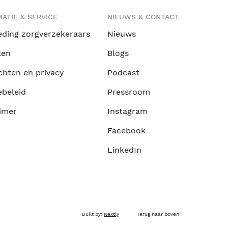
ATIE & SERVICE
NIEUWS & CONTACT
eding zorgverzekeraars
Nieuws
ten
Blogs
chten en privacy
Podcast
ebeleid
Pressroom
imer
Instagram
Facebook
LinkedIn
Built by:
Nextly
Terug naar boven