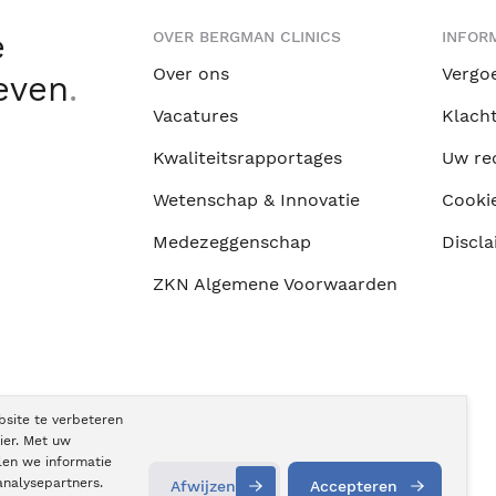
e
OVER BERGMAN CLINICS
INFORM
Over ons
Vergo
leven
.
Vacatures
Klach
Kwaliteitsrapportages
Uw re
Wetenschap & Innovatie
Cooki
Medezeggenschap
Discla
ZKN Algemene Voorwaarden
bsite te verbeteren
ier. Met uw
len we informatie
analysepartners.
Afwijzen
Accepteren