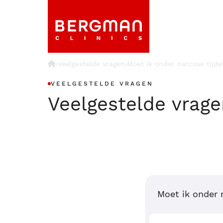
›
Veelgestelde vragen
Moet ik onder narcose tijde
›
VEELGESTELDE VRAGEN
Veelgestelde vrag
Moet ik onder 