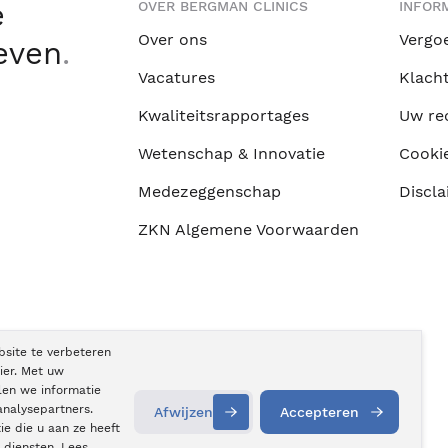
e
OVER BERGMAN CLINICS
INFORM
Over ons
Vergo
leven
.
Vacatures
Klach
Kwaliteitsrapportages
Uw re
Wetenschap & Innovatie
Cooki
Medezeggenschap
Discla
ZKN Algemene Voorwaarden
bsite te verbeteren
ier. Met uw
len we informatie
analysepartners.
Afwijzen
Accepteren
e die u aan ze heeft
 diensten. Lees