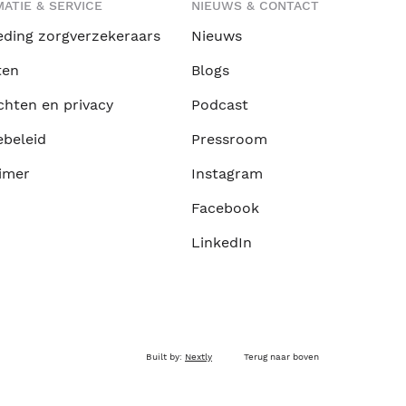
ATIE & SERVICE
NIEUWS & CONTACT
eding zorgverzekeraars
Nieuws
ten
Blogs
chten en privacy
Podcast
ebeleid
Pressroom
imer
Instagram
Facebook
LinkedIn
Built by:
Nextly
Terug naar boven