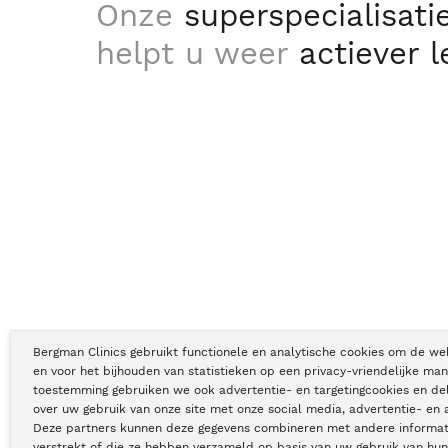
Onze
superspecialisati
helpt u weer
actiever 
Bergman Clinics gebruikt functionele en analytische cookies om de we
en voor het bijhouden van statistieken op een privacy-vriendelijke man
toestemming gebruiken we ook advertentie- en targetingcookies en de
Copyright © Bergman Clinics 2026
|
KVK nummer: 30196373
over uw gebruik van onze site met onze social media, advertentie- en 
Deze partners kunnen deze gegevens combineren met andere informati
verstrekt of die ze hebben verzameld op basis van uw gebruik van hun