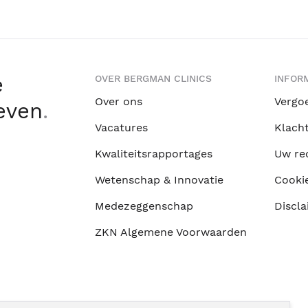
e
OVER BERGMAN CLINICS
INFORM
Over ons
Vergo
leven
.
Vacatures
Klach
Kwaliteitsrapportages
Uw re
Wetenschap & Innovatie
Cooki
Medezeggenschap
Discla
ZKN Algemene Voorwaarden