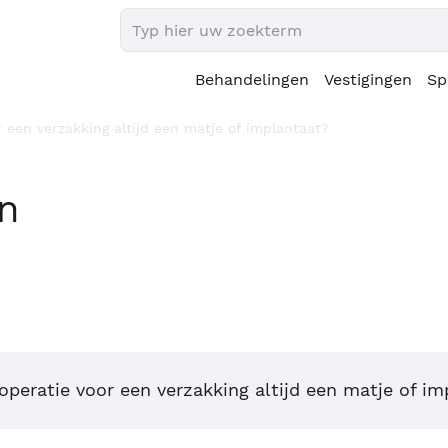
Behandelingen
Vestigingen
Sp
or een verzakking altijd een matje of implantaat?
en
n operatie voor een verzakking altijd een matje of i