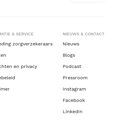
ATIE & SERVICE
NIEUWS & CONTACT
eding zorgverzekeraars
Nieuws
ten
Blogs
chten en privacy
Podcast
ebeleid
Pressroom
imer
Instagram
Facebook
LinkedIn