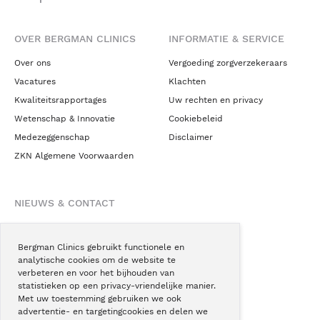
OVER BERGMAN CLINICS
INFORMATIE & SERVICE
Over ons
Vergoeding zorgverzekeraars
Vacatures
Klachten
Kwaliteitsrapportages
Uw rechten en privacy
Wetenschap & Innovatie
Cookiebeleid
Medezeggenschap
Disclaimer
ZKN Algemene Voorwaarden
NIEUWS & CONTACT
Nieuws
Blogs
Bergman Clinics gebruikt functionele en
analytische cookies om de website te
Podcast
verbeteren en voor het bijhouden van
Pressroom
statistieken op een privacy-vriendelijke manier.
Met uw toestemming gebruiken we ook
Instagram
advertentie- en targetingcookies en delen we