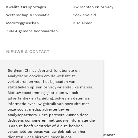
Kwaliteitsrapportages
Uw rechten en privacy
Wetenschap & Innovatie
Cookiebeleid
Medezeggenschap
Disclaimer
ZKN Algemene Voorwaarden
NIEUWS & CONTACT
Nieuws
Blogs
Bergman Clinics gebruikt functionele en
analytische cookies om de website te
Podcast
verbeteren en voor het bijhouden van
Pressroom
statistieken op een privacy-vriendelijke manier.
Met uw toestemming gebruiken we ook
Instagram
advertentie- en targetingcookies en delen we
Facebook
informatie over uw gebruik van onze site met
onze social media, advertentie- en
LinkedIn
analysepartners. Deze partners kunnen deze
gegevens combineren met andere informatie die
u aan ze heeft verstrekt of die ze hebben
verzameld op basis van uw gebruik van hun
Copyright © Bergman Clinics 2026
|
KVK nummer: 30196373
diensten. Lees hierover meer in ons