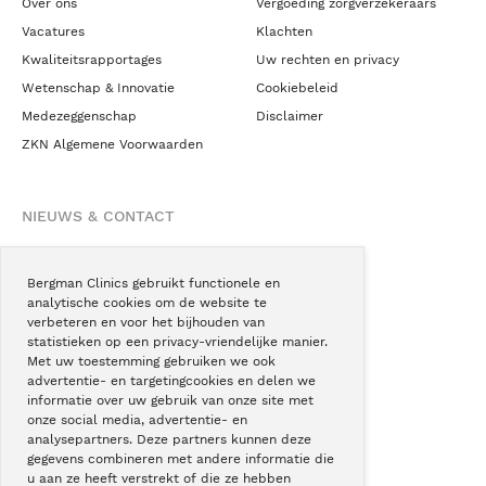
Over ons
Vergoeding zorgverzekeraars
Vacatures
Klachten
Kwaliteitsrapportages
Uw rechten en privacy
Wetenschap & Innovatie
Cookiebeleid
Medezeggenschap
Disclaimer
ZKN Algemene Voorwaarden
NIEUWS & CONTACT
Nieuws
Blogs
Bergman Clinics gebruikt functionele en
analytische cookies om de website te
Podcast
verbeteren en voor het bijhouden van
Pressroom
statistieken op een privacy-vriendelijke manier.
Met uw toestemming gebruiken we ook
Instagram
advertentie- en targetingcookies en delen we
Facebook
informatie over uw gebruik van onze site met
onze social media, advertentie- en
LinkedIn
analysepartners. Deze partners kunnen deze
gegevens combineren met andere informatie die
u aan ze heeft verstrekt of die ze hebben