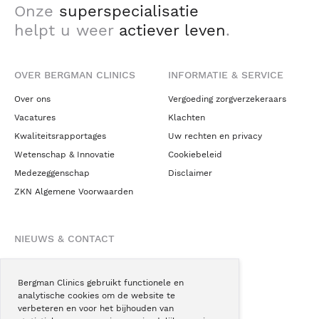
Onze
superspecialisatie
helpt u weer
actiever leven
.
OVER BERGMAN CLINICS
INFORMATIE & SERVICE
Over ons
Vergoeding zorgverzekeraars
Vacatures
Klachten
Kwaliteitsrapportages
Uw rechten en privacy
Wetenschap & Innovatie
Cookiebeleid
Medezeggenschap
Disclaimer
ZKN Algemene Voorwaarden
NIEUWS & CONTACT
Nieuws
Blogs
Bergman Clinics gebruikt functionele en
analytische cookies om de website te
Podcast
verbeteren en voor het bijhouden van
Pressroom