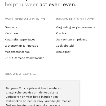
helpt u weer
actiever leven
.
OVER BERGMAN CLINICS
INFORMATIE & SERVICE
Over ons
Vergoeding zorgverzekeraars
Vacatures
Klachten
Kwaliteitsrapportages
Uw rechten en privacy
Wetenschap & Innovatie
Cookiebeleid
Medezeggenschap
Disclaimer
ZKN Algemene Voorwaarden
NIEUWS & CONTACT
Nieuws
Blogs
Bergman Clinics gebruikt functionele en
analytische cookies om de website te
Podcast
verbeteren en voor het bijhouden van
Pressroom
statistieken op een privacy-vriendelijke manier.
Met uw toestemming gebruiken we ook