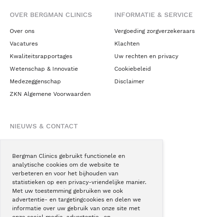
OVER BERGMAN CLINICS
INFORMATIE & SERVICE
Over ons
Vergoeding zorgverzekeraars
Vacatures
Klachten
Kwaliteitsrapportages
Uw rechten en privacy
Wetenschap & Innovatie
Cookiebeleid
Medezeggenschap
Disclaimer
ZKN Algemene Voorwaarden
NIEUWS & CONTACT
Nieuws
Blogs
Bergman Clinics gebruikt functionele en
analytische cookies om de website te
Podcast
verbeteren en voor het bijhouden van
Pressroom
statistieken op een privacy-vriendelijke manier.
Met uw toestemming gebruiken we ook
Instagram
advertentie- en targetingcookies en delen we
Facebook
informatie over uw gebruik van onze site met