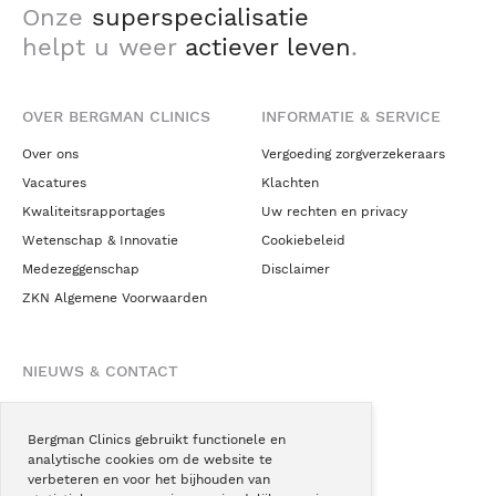
Onze
superspecialisatie
helpt u weer
actiever leven
.
OVER BERGMAN CLINICS
INFORMATIE & SERVICE
Over ons
Vergoeding zorgverzekeraars
Vacatures
Klachten
Kwaliteitsrapportages
Uw rechten en privacy
Wetenschap & Innovatie
Cookiebeleid
Medezeggenschap
Disclaimer
ZKN Algemene Voorwaarden
NIEUWS & CONTACT
Nieuws
Blogs
Bergman Clinics gebruikt functionele en
analytische cookies om de website te
Podcast
verbeteren en voor het bijhouden van
Pressroom