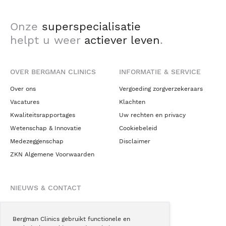
Onze
superspecialisatie
helpt u weer
actiever leven
.
OVER BERGMAN CLINICS
INFORMATIE & SERVICE
Over ons
Vergoeding zorgverzekeraars
Vacatures
Klachten
Kwaliteitsrapportages
Uw rechten en privacy
Wetenschap & Innovatie
Cookiebeleid
Medezeggenschap
Disclaimer
ZKN Algemene Voorwaarden
NIEUWS & CONTACT
Nieuws
Blogs
Bergman Clinics gebruikt functionele en